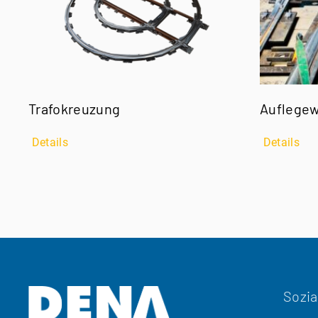
Trafokreuzung
Auflege
Details
Details
Sozia