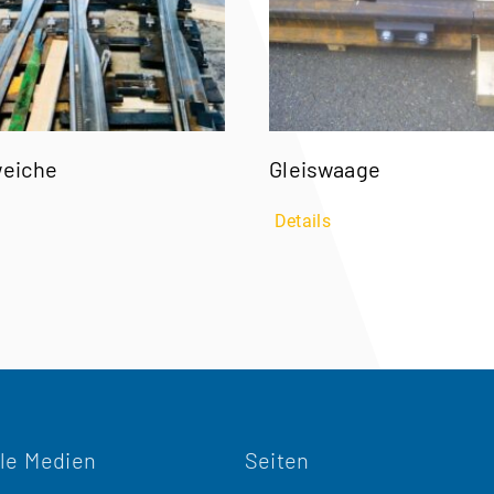
weiche
Gleiswaage
Details
le Medien
Seiten