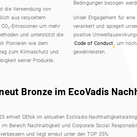
Bedingungen bezogen werd
 ist die Verwendung von
ßlich aus recyceltem
Unser Engagement für eine n
ie CO₂-Emissionen um mehr
verankert und spiegelt unse
thoden und unterstützt die
positive Umweltauswirkunge
mit Pionieren wie dem
Code of Conduct
, um höch
itrag zum Klimaschutz und
gewährleisten.
ebigkeit seiner Produkte.
neut Bronze im EcoVadis Nachh
25 erhielt DENA im aktuellen EcoVadis-Nachhaltigkeitsratin
e im Bereich Nachhaltigkeit und Corporate Social Responsibi
 verbessern und liegt erneut unter den TOP 35%.