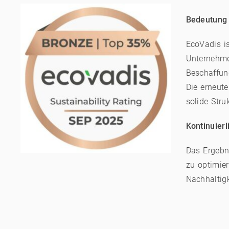
Bedeutung 
EcoVadis is
Unternehme
Beschaffun
Die erneute
solide Str
Kontinuier
Das Ergebn
zu optimie
Nachhaltig