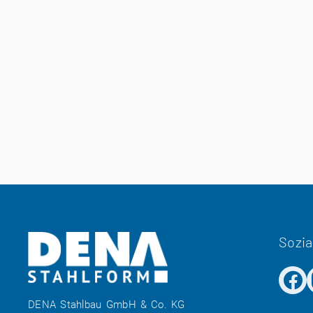
Sozia
DENA Stahlbau GmbH & Co. KG