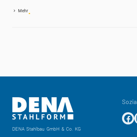
Mehr
Sozia
DENA Stahlbau GmbH & Co. KG