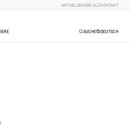
AKTUELLES
AEB/ALZ
KONTAKT
IERE
SUCHE
DEUTSCH
e